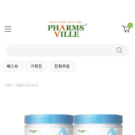
0
베스트
기획전
전화주문
브랜드
애플트리김약사네