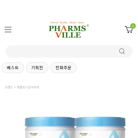
0
베스트
기획전
전화주문
브랜드
애플트리김약사네