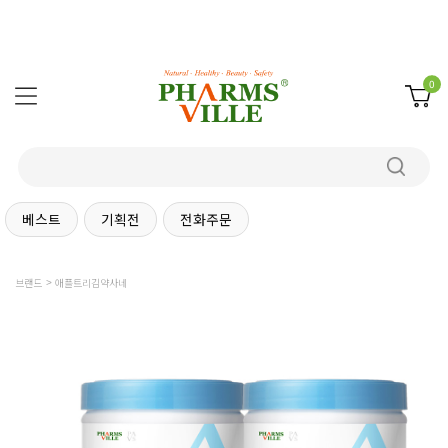
0
베스트
기획전
전화주문
브랜드
애플트리김약사네