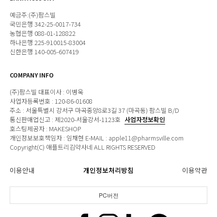
예금주:(주)팜스빌
국민은행 342-25-0017-734
농협은행 088-01-128822
하나은행 225-910015-83004
신한은행 140-005-607419
COMPANY INFO
(주)팜스빌 대표이사 : 이병욱
사업자등록번호 : 120-86-01608
주소 : 서울특별시 강서구 마곡중앙8로3길 37 (마곡동) 팜스빌 B/D
통신판매업신고 : 제2020-서울강서-1123호
사업자정보확인
호스팅제공자 : MAKESHOP
개인정보보호책임자 : 임채현 E-MAIL : apple11@pharmsville.com
Copyright(C) 애플트리김약사네 ALL RIGHTS RESERVED
이용안내
개인정보처리방침
이용약관
PC버전