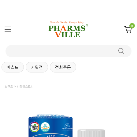
0
베스트
기획전
전화주문
브랜드
비타민스토리