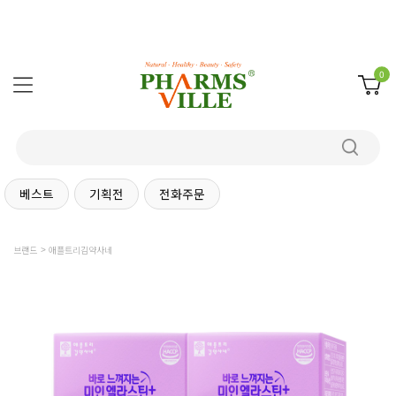
0
베스트
기획전
전화주문
브랜드
애플트리김약사네