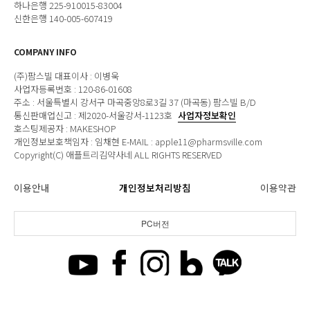
하나은행 225-910015-83004
신한은행 140-005-607419
COMPANY INFO
(주)팜스빌 대표이사 : 이병욱
사업자등록번호 : 120-86-01608
주소 : 서울특별시 강서구 마곡중앙8로3길 37 (마곡동) 팜스빌 B/D
통신판매업신고 : 제2020-서울강서-1123호
사업자정보확인
호스팅제공자 : MAKESHOP
개인정보보호책임자 : 임채현 E-MAIL : apple11@pharmsville.com
Copyright(C) 애플트리김약사네 ALL RIGHTS RESERVED
이용안내
개인정보처리방침
이용약관
PC버전