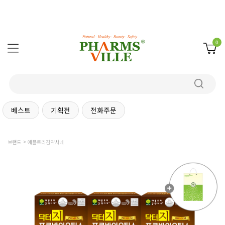
0
베스트
기획전
전화주문
브랜드
애플트리김약사네