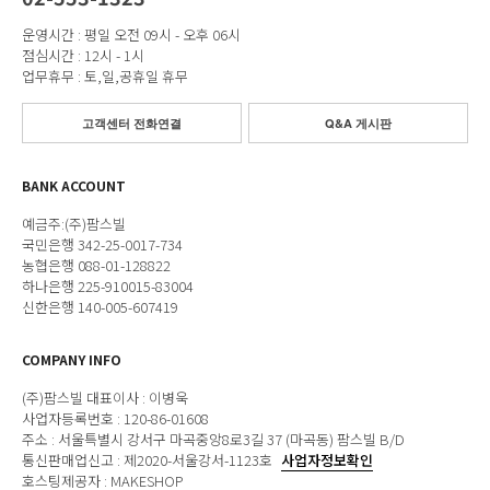
운영시간 : 평일 오전 09시 - 오후 06시
점심시간 : 12시 - 1시
업무휴무 : 토,일,공휴일 휴무
고객센터 전화연결
Q&A 게시판
BANK ACCOUNT
예금주:(주)팜스빌
국민은행 342-25-0017-734
농협은행 088-01-128822
하나은행 225-910015-83004
신한은행 140-005-607419
COMPANY INFO
(주)팜스빌 대표이사 : 이병욱
사업자등록번호 : 120-86-01608
주소 : 서울특별시 강서구 마곡중앙8로3길 37 (마곡동) 팜스빌 B/D
통신판매업신고 : 제2020-서울강서-1123호
사업자정보확인
호스팅제공자 : MAKESHOP