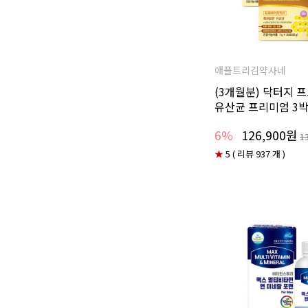
애플트리김약사네
(3개월분) 닥터지
유산균 프리미엄 3
6%
126,900원
1
★
5 ( 리뷰 937 개 )