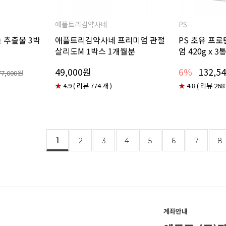
애플트리김약사네
PS
 추출물 3박
애플트리김약사네 프리미엄 관절
PS 초유 프로
살리도M 1박스 1개월분
엄 420g x 3
49,000원
6%
132,5
77,000원
★
4.9 ( 리뷰 774 개 )
★
4.8 ( 리뷰 268
1
2
3
4
5
6
7
8
계좌안내