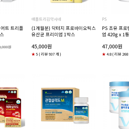
애플트리김약사네
PS
이어트 트리플
(1개월분) 닥터지 프로바이오틱스
PS 초유 프로
박스
유산균 프리미엄 1박스
엄 420g x 1
45,000원
47,000원
9,000원
★
5 ( 리뷰 937 개 )
★
4.8 ( 리뷰 268