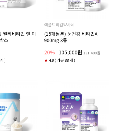
애플트리김약사네
성 멀티비타민 앤 미
(15개월분) 눈건강 비타민A
1박스
900mg 3통
20%
105,000원
131,400원
 개 )
★
4.9 ( 리뷰 88 개 )