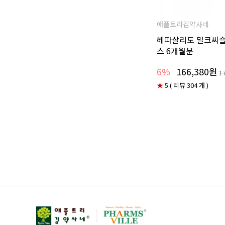
애플트리김약사네
헤파살리도 밀크씨슬
스 6개월분
6%
166,380원
1
★
5 ( 리뷰 304 개 )