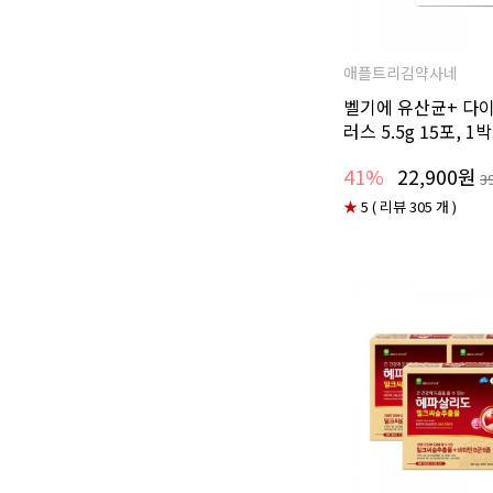
애플트리김약사네
벨기에 유산균+ 다
러스 5.5g 15포, 1
41%
22,900원
3
★
5 ( 리뷰 305 개 )