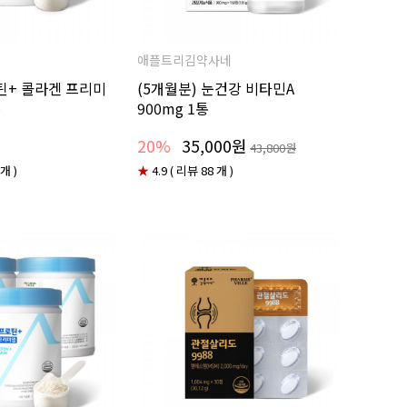
애플트리김약사네
틴+ 콜라겐 프리미
(5개월분) 눈건강 비타민A
통
900mg 1통
20%
35,000원
43,800원
 개 )
★
4.9 ( 리뷰 88 개 )