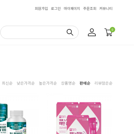
회원가입
로그인
마이페이지
주문조회
커뮤니티
0
최신순
낮은가격순
높은가격순
상품명순
판매순
리뷰많은순