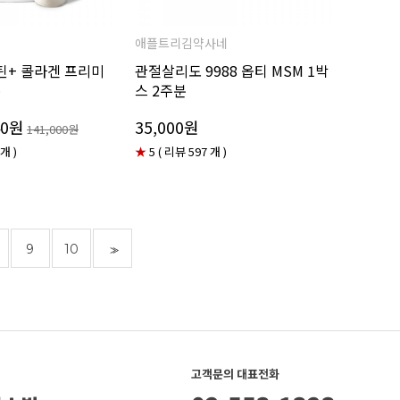
애플트리김약사네
틴+ 콜라겐 프리미
관절살리도 9988 옵티 MSM 1박
통
스 2주분
40원
35,000원
141,000원
 개 )
★
5 ( 리뷰 597 개 )
9
10
>>
고객문의 대표전화