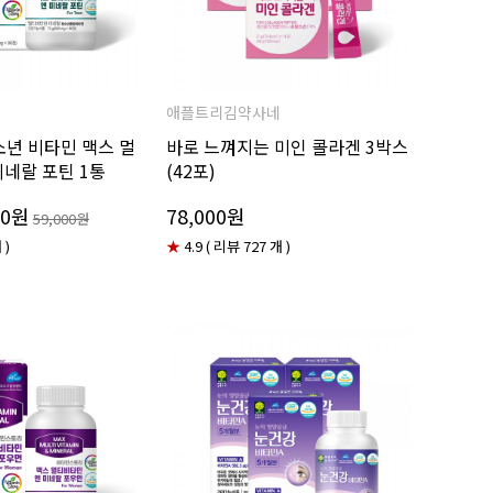
애플트리김약사네
소년 비타민 맥스 멀
바로 느껴지는 미인 콜라겐 3박스
미네랄 포틴 1통
(42포)
00원
78,000원
59,000원
 )
★
4.9 ( 리뷰 727 개 )