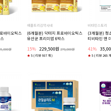
애플트리김약사네
비타민스토리
 프로바이오틱스
(6개월분) 닥터지 프로바이오틱스
(3개월분) 청
박스
유산균 프리미엄 6박스
티비타민 앤 
15%
229,500원
41%
35,0
35,000원
270,000원
★
5 ( 리뷰 937 개 )
★
5 ( 리뷰 265 개