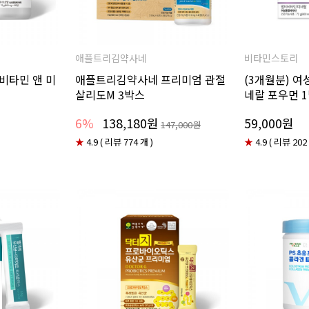
애플트리김약사네
비타민스토리
티비타민 앤 미
애플트리김약사네 프리미엄 관절
(3개월분) 여
살리도M 3박스
네랄 포우먼 
6%
138,180원
59,000원
147,000원
★
4.9 ( 리뷰 774 개 )
★
4.9 ( 리뷰 202