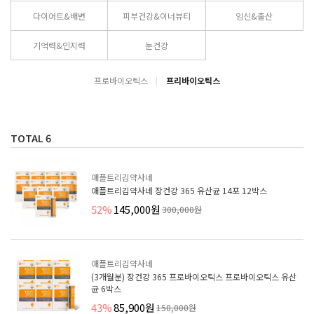
다이어트&배변
피부건강&이너뷰티
임신&출산
기억력&인지력
눈건강
프로바이오틱스
프리바이오틱스
TOTAL
6
애플트리김약사네
애플트리김약사네 장건강 365 유산균 14포 12박스
52%
145,000원
300,000원
애플트리김약사네
(3개월분) 장건강 365 프로바이오틱스 프로바이오틱스 유산
균 6박스
43%
85,900원
150,000원