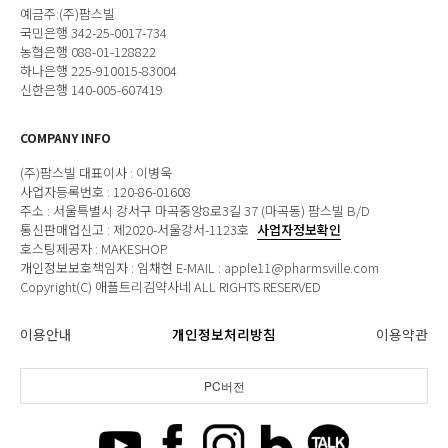
예금주:(주)팜스빌
국민은행 342-25-0017-734
농협은행 088-01-128822
하나은행 225-910015-83004
신한은행 140-005-607419
COMPANY INFO
(주)팜스빌 대표이사 : 이병욱
사업자등록번호 : 120-86-01608
주소 : 서울특별시 강서구 마곡중앙8로3길 37 (마곡동) 팜스빌 B/D
통신판매업신고 : 제2020-서울강서-1123호
사업자정보확인
호스팅제공자 : MAKESHOP
개인정보보호책임자 : 임채현 E-MAIL : apple11@pharmsville.com
Copyright(C) 애플트리김약사네 ALL RIGHTS RESERVED
이용안내
개인정보처리방침
이용약관
PC버전