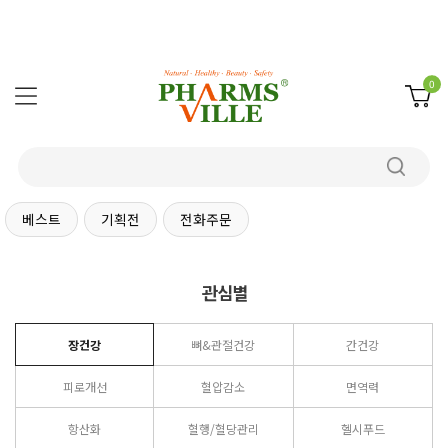
0
베스트
기획전
전화주문
관심별
장건강
뼈&관절건강
간건강
피로개선
혈압감소
면역력
항산화
혈행/혈당관리
헬시푸드