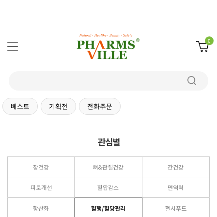
0
베스트
기획전
전화주문
관심별
장건강
뼈&관절건강
간건강
피로개선
혈압감소
면역력
항산화
혈행/혈당관리
헬시푸드