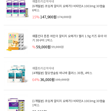
애플트리김약사네
(6개월분) 초임계 알티지 오메가3 비타민A 1003mg 30캡슐
6박스
15%
147,900원
174,000원
애플킨더 튼튼 어린이 알티지 오메가3 젤리 1.9g 키즈 유아 아
기 30구미 1박스
%
59,000원
59,000원
애플트리김약사네
(4개월분) 혈당앤슬림 바나바 플러스 30정, 4박스
64%
36,000원
100,000원
(1개월분) 초임계 알티지 오메가3 비타민A 1003mg 30캡슐
1박스