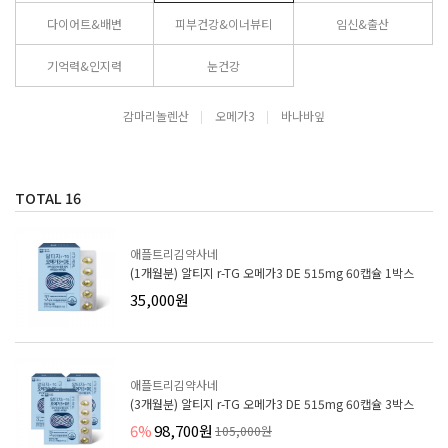
다이어트&배변
피부건강&이너뷰티
임신&출산
기억력&인지력
눈건강
감마리놀렌산
오메가3
바나바잎
TOTAL
16
애플트리김약사네
(1개월분) 알티지 r-TG 오메가3 DE 515mg 60캡슐 1박스
35,000원
애플트리김약사네
(3개월분) 알티지 r-TG 오메가3 DE 515mg 60캡슐 3박스
6%
98,700원
105,000원