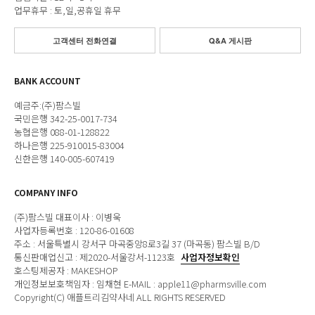
업무휴무 : 토,일,공휴일 휴무
고객센터 전화연결
Q&A 게시판
BANK ACCOUNT
예금주:(주)팜스빌
국민은행 342-25-0017-734
농협은행 088-01-128822
하나은행 225-910015-83004
신한은행 140-005-607419
COMPANY INFO
(주)팜스빌 대표이사 : 이병욱
사업자등록번호 : 120-86-01608
주소 : 서울특별시 강서구 마곡중앙8로3길 37 (마곡동) 팜스빌 B/D
통신판매업신고 : 제2020-서울강서-1123호
사업자정보확인
호스팅제공자 : MAKESHOP
개인정보보호책임자 : 임채현 E-MAIL : apple11@pharmsville.com
Copyright(C) 애플트리김약사네 ALL RIGHTS RESERVED