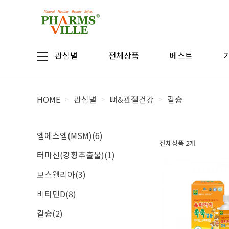
관심별
전체상품
베스트
HOME
관심별
뼈&관절건강
칼슘
>
>
>
엠에스엠(MSM)(6)
전체상품 2개
터마신(강황추출물)(1)
보스웰리아(3)
비타민D(8)
칼슘(2)