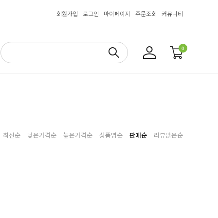
회원가입
로그인
마이페이지
주문조회
커뮤니티
0
최신순
낮은가격순
높은가격순
상품명순
판매순
리뷰많은순