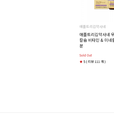
애플트리김약사네
애플트리김약사네 
칼슘 비타민 & 미네랄
분
Sold Out
★
5 ( 리뷰 111 개 )