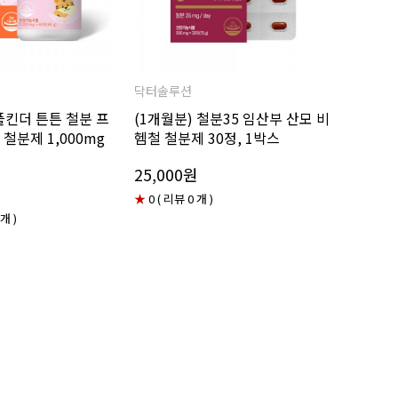
닥터솔루션
플킨더 튼튼 철분 프
(1개월분) 철분35 임산부 산모 비
철분제 1,000mg
헴철 철분제 30정, 1박스
25,000원
★
0 ( 리뷰 0 개 )
 개 )