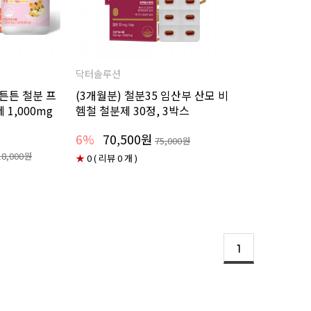
닥터솔루션
 튼튼 철분 프
(3개월분) 철분35 임산부 산모 비
1,000mg
헴철 철분제 30정, 3박스
6%
70,500원
75,000원
18,000원
★
0 ( 리뷰 0 개 )
1