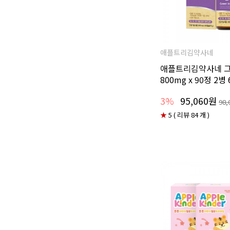
애플트리김약사네
애플트리김약사네 그
800mg x 90정 2
3%
95,060원
98,
★
5 ( 리뷰 84 개 )