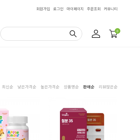
회원가입
로그인
마이페이지
주문조회
커뮤니티
0
최신순
낮은가격순
높은가격순
상품명순
판매순
리뷰많은순