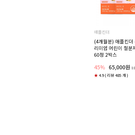
애플킨더
(4개월분) 애플킨더
리미엄 어린이 철분제 
60정 2박스
45%
65,000원
1
★
4.9 ( 리뷰 485 개 )