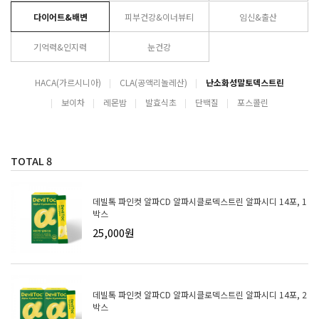
다이어트&배변
피부건강&이너뷰티
임신&출산
기억력&인지력
눈건강
HACA(가르시니아)
CLA(공액리놀레산)
난소화성말토덱스트린
보이차
레몬밤
발효식초
단백질
포스콜린
TOTAL
8
데빌톡 파인컷 알파CD 알파시클로덱스트린 알파시디 14포, 1
박스
25,000원
데빌톡 파인컷 알파CD 알파시클로덱스트린 알파시디 14포, 2
박스