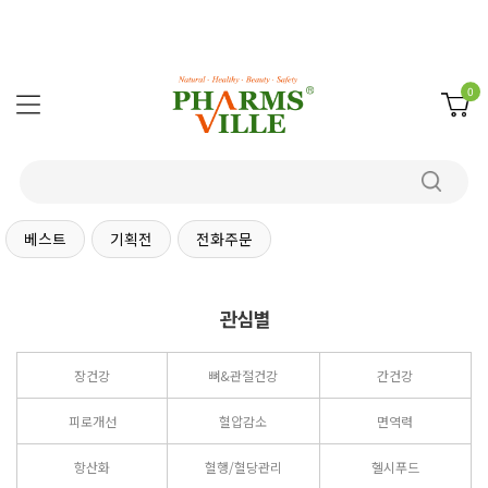
0
베스트
기획전
전화주문
관심별
장건강
뼈&관절건강
간건강
피로개선
혈압감소
면역력
항산화
혈행/혈당관리
헬시푸드