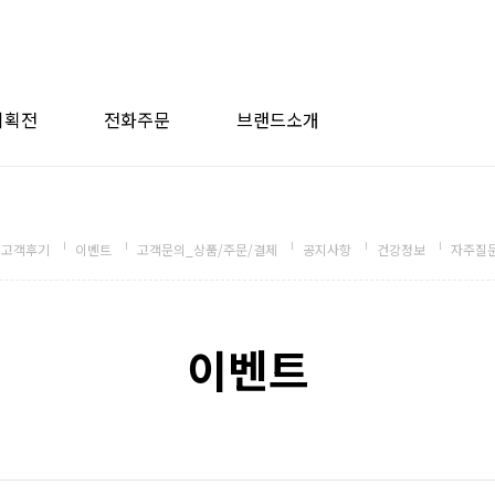
기획전
전화주문
브랜드소개
고객후기
이벤트
고객문의_상품/주문/결제
공지사항
건강정보
자주질
이벤트