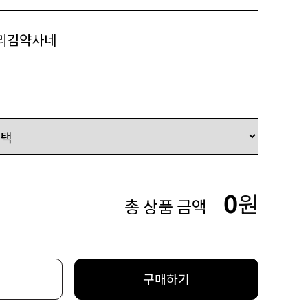
리김약사네
0
원
총 상품 금액
구매하기