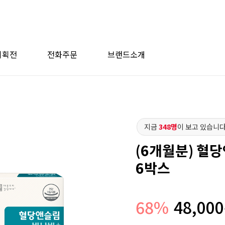
기획전
전화주문
브랜드소개
지금
348명
이 보고 있습니다
(6개월분) 혈당
6박스
68
%
48,000