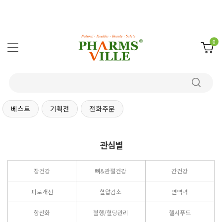
0
베스트
기획전
전화주문
관심별
장건강
뼈&관절건강
간건강
피로개선
혈압감소
면역력
항산화
혈행/혈당관리
헬시푸드