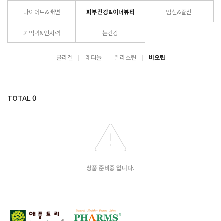
다이어트&배변
피부건강&이너뷰티
임신&출산
기억력&인지력
눈건강
콜라겐
레티놀
엘라스틴
비오틴
TOTAL
0
상품 준비중 입니다.