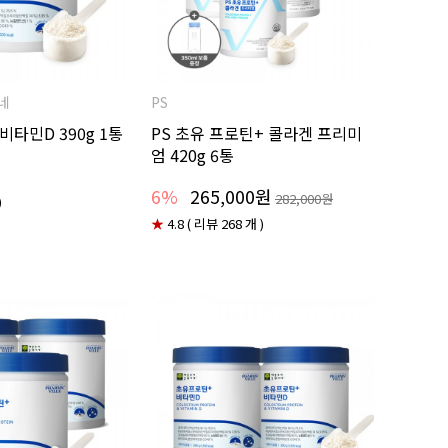
네
PS
비타민D 390g 1통
PS 초유 프로틴+ 콜라겐 프리미
엄 420g 6통
6%
265,000원
282,000원
)
★
4.8 ( 리뷰 268 개 )