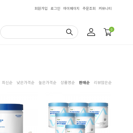
회원가입
로그인
마이페이지
주문조회
커뮤니티
0
최신순
낮은가격순
높은가격순
상품명순
판매순
리뷰많은순