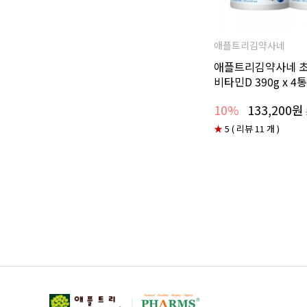
애플트리김약사네
애플트리김약사네 초
비타민D 390g x 4통
10%
133,200원
★
5 ( 리뷰 11 개 )