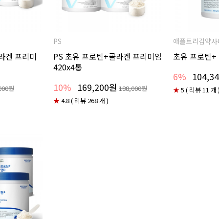
PS
애플트리김약사
콜라겐 프리미
PS 초유 프로틴+콜라겐 프리미엄
초유 프로틴+ 
420x4통
6%
104,3
10%
169,200원
000원
188,000원
★
5 ( 리뷰 11 개 
★
4.8 ( 리뷰 268 개 )