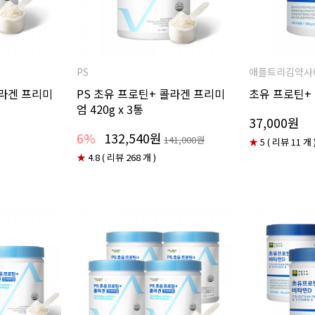
PS
애플트리김약사
콜라겐 프리미
PS 초유 프로틴+ 콜라겐 프리미
초유 프로틴+ 
엄 420g x 3통
37,000원
6%
132,540원
141,000원
★
5 ( 리뷰 11 개 
★
4.8 ( 리뷰 268 개 )