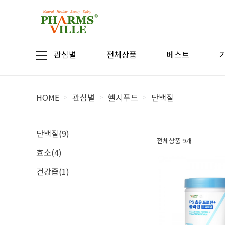
관심별
전체상품
베스트
HOME
관심별
헬시푸드
단백질
>
>
>
단백질(9)
전체상품 9개
효소(4)
건강즙(1)