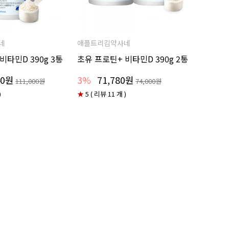
네
애플트리김약사네
비타민D 390g 3통
초유 프로틴+ 비타민D 390g 2통
40원
3%
71,780원
111,000원
74,000원
)
★
5 ( 리뷰 11 개 )