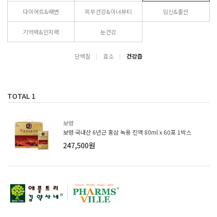
다이어트&배변
피부건강&이너뷰티
임신&출산
기억력&인지력
눈건강
단백질
효소
건강즙
TOTAL
1
보령
보령 국내산 6년근 홍삼 녹용 진액 80ml x 60포 1박스
247,500원