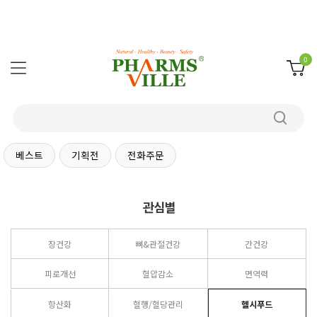
0
베스트
기획전
전화주문
관심별
장건강
뼈&관절건강
간건강
피로개선
혈압감소
면역력
항산화
혈행/혈당관리
헬시푸드