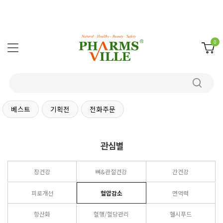
0
베스트
기획전
전화주문
관심별
장건강
뼈&관절건강
간건강
피로개선
혈압감소
면역력
항산화
혈행/혈당관리
헬시푸드