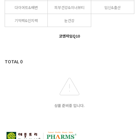
다이어트&배변
피부건강&이너뷰티
임신&출산
기억력&인지력
눈건강
코엔자임Q10
TOTAL
0
상품 준비중 입니다.