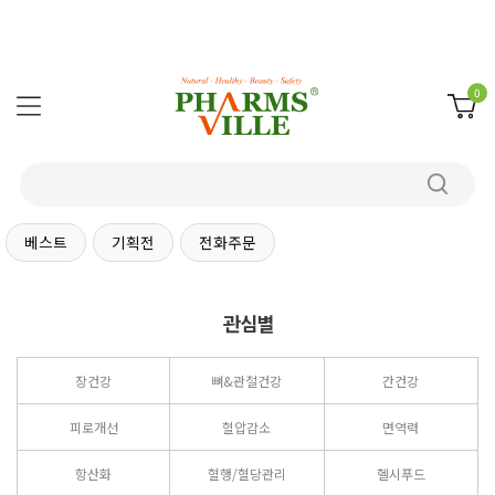
0
베스트
기획전
전화주문
관심별
장건강
뼈&관절건강
간건강
피로개선
혈압감소
면역력
항산화
혈행/혈당관리
헬시푸드