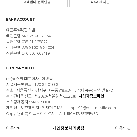
고객센터 전화연결
Q&A 게시판
BANK ACCOUNT
예금주:(주)팜스빌
국민은행 342-25-0017-734
농협은행 088-01-128822
하나은행 225-910015-83004
신한은행 140-005-607419
COMPANY INFO
(주)팜스빌 대표이사 : 이병욱
사업자등록번호 : 120-86-01608
주소 : 서울특별시 강서구 마곡중앙8로3길 37 (마곡동) 팜스빌 B/D
통신판매업신고 : 제2020-서울강서-1123호
사업자정보확인
호스팅제공자 : MAKESHOP
개인정보보호책임자 : 임채현 E-MAIL : apple11@pharmsville.com
Copyright(C) 애플트리김약사네 ALL RIGHTS RESERVED
이용안내
개인정보처리방침
이용약관