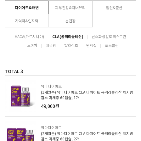
다이어트&배변
피부건강&이너뷰티
임신&출산
기억력&인지력
눈건강
HACA(가르시니아)
CLA(공액리놀레산)
난소화성말토덱스트린
보이차
레몬밤
발효식초
단백질
포스콜린
TOTAL
3
악마다이어트
(1개월분) 악마다이어트 CLA 다이어트 공액리놀레산 체지방
감소 과체중 60캡슐, 1개
49,000원
악마다이어트
(2개월분) 악마다이어트 CLA 다이어트 공액리놀레산 체지방
감소 과체중 60캡슐, 2개