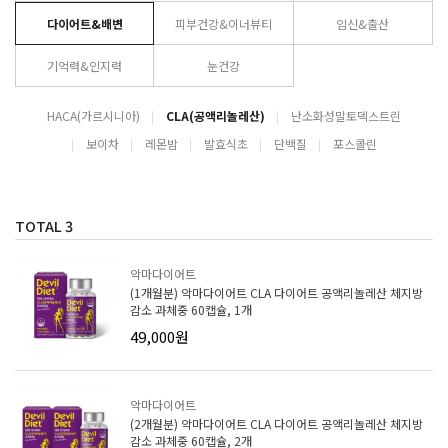
다이어트&배변
피부건강&이너뷰티
임신&출산
기억력&인지력
눈건강
HACA(가르시니아)
CLA(공액리놀레산)
난소화성말토덱스트린
보이차
레몬밤
발효식초
단백질
포스콜린
TOTAL
3
악마다이어트
(1개월분) 악마다이어트 CLA 다이어트 공액리놀레산 체지방
감소 과체중 60캡슐, 1개
49,000원
악마다이어트
(2개월분) 악마다이어트 CLA 다이어트 공액리놀레산 체지방
감소 과체중 60캡슐, 2개