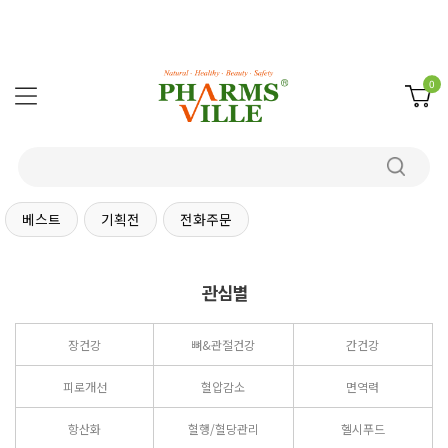
0
베스트
기획전
전화주문
관심별
장건강
뼈&관절건강
간건강
피로개선
혈압감소
면역력
항산화
혈행/혈당관리
헬시푸드