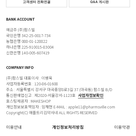
고객센터 전화연결
Q&A 게시판
BANK ACCOUNT
예금주:(주)팜스빌
국민은행 342-25-0017-734
농협은행 088-01-128822
하나은행 225-910015-83004
신한은행 140-005-607419
COMPANY INFO
(주)팜스빌 대표이사 : 이병욱
사업자등록번호 : 120-86-01608
주소 : 서울특별시 강서구 마곡중앙8로3길 37 (마곡동) 팜스빌 B/D
통신판매업신고 : 제2020-서울강서-1123호
사업자정보확인
호스팅제공자 : MAKESHOP
개인정보보호책임자 : 임채현 E-MAIL : apple11@pharmsville.com
Copyright(C) 애플트리김약사네 ALL RIGHTS RESERVED
이용안내
개인정보처리방침
이용약관