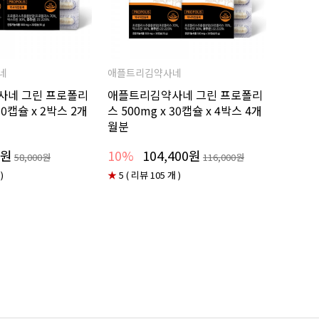
네
애플트리김약사네
사네 그린 프로폴리
애플트리김약사네 그린 프로폴리
 30캡슐 x 2박스 2개
스 500mg x 30캡슐 x 4박스 4개
월분
0원
10%
104,400원
58,000원
116,000원
)
★
5 ( 리뷰 105 개 )