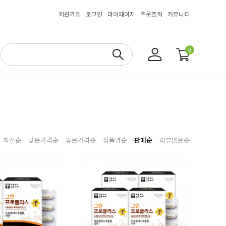
회원가입
로그인
마이페이지
주문조회
커뮤니티
0
최신순
낮은가격순
높은가격순
상품명순
판매순
리뷰많은순