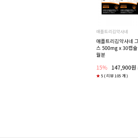
애플트리김약사네
애플트리김약사네 
스 500mg x 30캡슐
월분
15%
147,900원
★
5 ( 리뷰 105 개 )