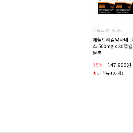
애플트리김약사네
애플트리김약사네 
스 500mg x 30캡슐
월분
15%
147,900원
★
5 ( 리뷰 105 개 )