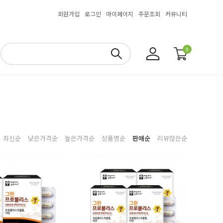
회원가입
로그인
마이페이지
주문조회
커뮤니티
0
최신순
낮은가격순
높은가격순
상품명순
판매순
리뷰많은순