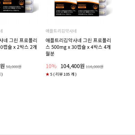
네
애플트리김약사네
사네 그린 프로폴리
애플트리김약사네 그린 프로폴리
 30캡슐 x 2박스 2개
스 500mg x 30캡슐 x 4박스 4개
월분
0원
10%
104,400원
58,000원
116,000원
 )
★
5 ( 리뷰 105 개 )