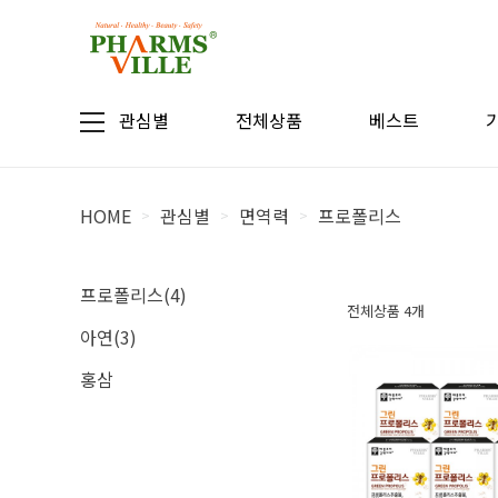
관심별
전체상품
베스트
HOME
관심별
면역력
프로폴리스
>
>
>
프로폴리스(4)
전체상품 4개
아연(3)
홍삼