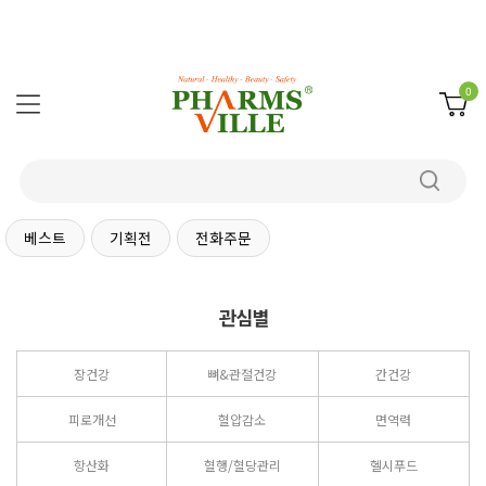
0
베스트
기획전
전화주문
관심별
장건강
뼈&관절건강
간건강
피로개선
혈압감소
면역력
항산화
혈행/혈당관리
헬시푸드