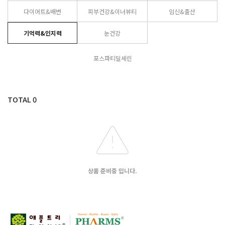
다이어트&배변
피부건강&이너뷰티
임신&출산
기억력&인지력
눈건강
포스파티딜세린
TOTAL
0
상품 준비중 입니다.