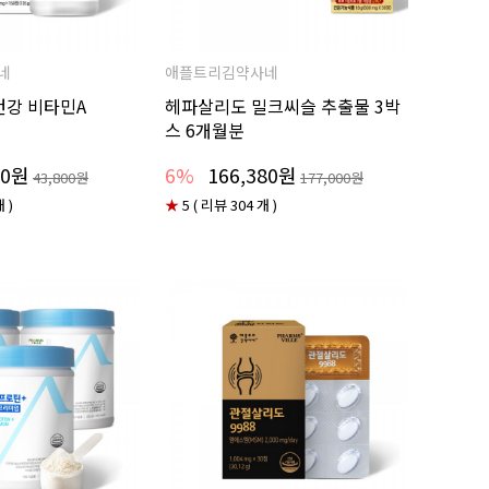
네
애플트리김약사네
건강 비타민A
헤파살리도 밀크씨슬 추출물 3박
스 6개월분
00원
6%
166,380원
43,800원
177,000원
 )
★
5 ( 리뷰 304 개 )