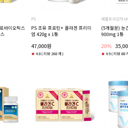
PS
애플트리김약사
 프로바이오틱스
PS 초유 프로틴+ 콜라겐 프리미
(5개월분) 눈
박스
엄 420g x 1통
900mg 1통
47,000원
20%
35,0
★
4.8 ( 리뷰 268 개 )
★
4.9 ( 리뷰 88 개