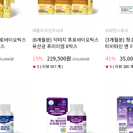
애플트리김약사네
비타민스토리
 프로바이오틱스
(6개월분) 닥터지 프로바이오틱스
(3개월분) 청
박스
유산균 프리미엄 6박스
티비타민 앤 
15%
229,500원
41%
35,0
35,000원
270,000원
★
5 ( 리뷰 937 개 )
★
5 ( 리뷰 265 개