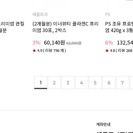
애플트리
PS
프리미엄 관절
(2개월분) 이너뷰티 콜라겐C 프리
PS 초유 프로
월분
미엄 30포, 2박스
엄 420g x 3
3%
60,140원
6%
132,5
62,000원
★
4.9 ( 리뷰 796 개 )
★
4.8 ( 리뷰 268
1
2
3
4
5
6
7
계좌안내