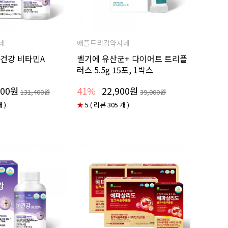
네
애플트리김약사네
눈건강 비타민A
벨기에 유산균+ 다이어트 트리플
러스 5.5g 15포, 1박스
000원
41%
22,900원
131,400원
39,000원
 )
★
5 ( 리뷰 305 개 )