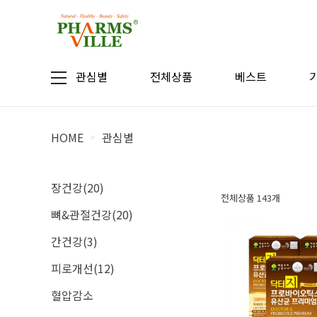
관심별
전체상품
베스트
HOME
관심별
>
장건강(20)
전체상품 143개
뼈&관절건강(20)
간건강(3)
피로개선(12)
혈압감소