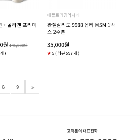
애플트리김약사네
틴+ 콜라겐 프리미
관절살리도 9988 옵티 MSM 1박
통
스 2주분
40원
35,000원
141,000원
 개 )
★
5 ( 리뷰 597 개 )
8
9
>>
고객문의 대표전화