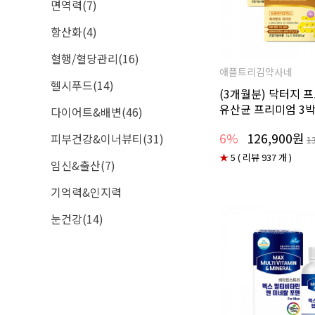
면역력(7)
항산화(4)
혈행/혈당관리(16)
애플트리김약사네
헬시푸드(14)
(3개월분) 닥터지
유산균 프리미엄 3
다이어트&배변(46)
6%
126,900원
피부건강&이너뷰티(31)
1
★
5 ( 리뷰 937 개 )
임신&출산(7)
기억력&인지력
눈건강(14)