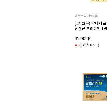
애플트리김약사네
(1개월분) 닥터지
유산균 프리미엄 1
45,000원
★
5 ( 리뷰 937 개 )