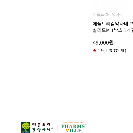
애플트리김약사네
애플트리김약사네 
살리도M 1박스 1개
49,000원
★
4.9 ( 리뷰 774 개 )