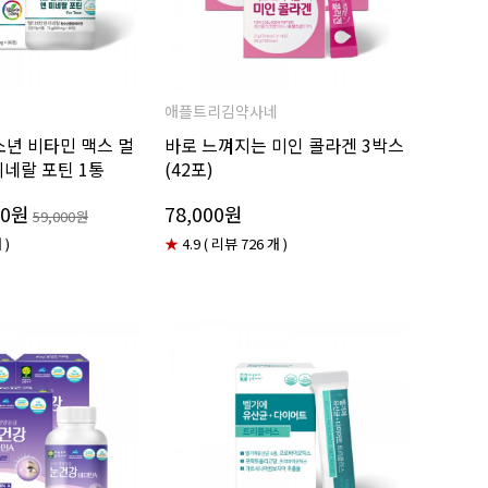
애플트리김약사네
소년 비타민 맥스 멀
바로 느껴지는 미인 콜라겐 3박스
미네랄 포틴 1통
(42포)
00원
78,000원
59,000원
 )
★
4.9 ( 리뷰 726 개 )