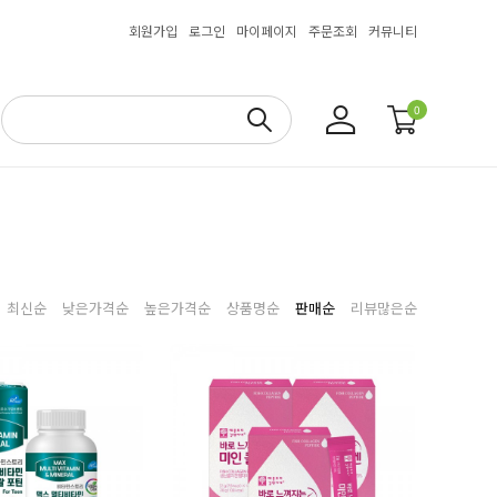
회원가입
로그인
마이페이지
주문조회
커뮤니티
0
최신순
낮은가격순
높은가격순
상품명순
판매순
리뷰많은순