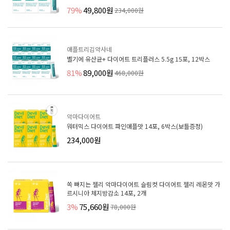
79%
49,800원
234,000원
애플트리김약사네
벨기에 유산균+ 다이어트 트리플러스 5.5g 15포, 12박스
81%
89,000원
468,000원
악마다이어트
워터믹스 다이어트 파인애플맛 14포, 6박스(보틀증정)
234,000원
쏙 빠지는 젤리 악마다이어트 슬림컷 다이어트 젤리 레몬맛 가
르시니아 체지방감소 14포, 2개
3%
75,660원
78,000원