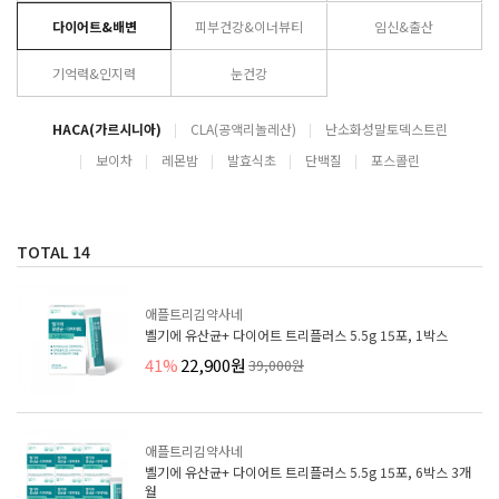
다이어트&배변
피부건강&이너뷰티
임신&출산
기억력&인지력
눈건강
HACA(가르시니아)
CLA(공액리놀레산)
난소화성말토덱스트린
보이차
레몬밤
발효식초
단백질
포스콜린
TOTAL
14
애플트리김약사네
벨기에 유산균+ 다이어트 트리플러스 5.5g 15포, 1박스
41%
22,900원
39,000원
애플트리김약사네
벨기에 유산균+ 다이어트 트리플러스 5.5g 15포, 6박스 3개
월