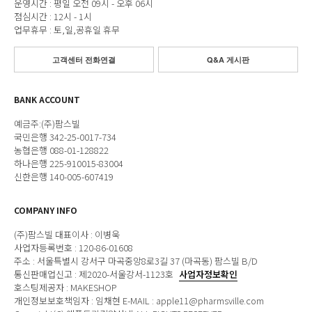
운영시간 : 평일 오전 09시 - 오후 06시
점심시간 : 12시 - 1시
업무휴무 : 토,일,공휴일 휴무
고객센터 전화연결
Q&A 게시판
BANK ACCOUNT
예금주:(주)팜스빌
국민은행 342-25-0017-734
농협은행 088-01-128822
하나은행 225-910015-83004
신한은행 140-005-607419
COMPANY INFO
(주)팜스빌 대표이사 : 이병욱
사업자등록번호 : 120-86-01608
주소 : 서울특별시 강서구 마곡중앙8로3길 37 (마곡동) 팜스빌 B/D
통신판매업신고 : 제2020-서울강서-1123호
사업자정보확인
호스팅제공자 : MAKESHOP
개인정보보호책임자 : 임채현 E-MAIL : apple11@pharmsville.com