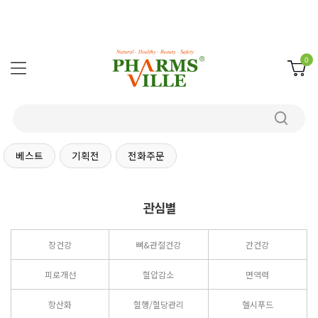
0
베스트
기획전
전화주문
관심별
장건강
뼈&관절건강
간건강
피로개선
혈압감소
면역력
항산화
혈행/혈당관리
헬시푸드