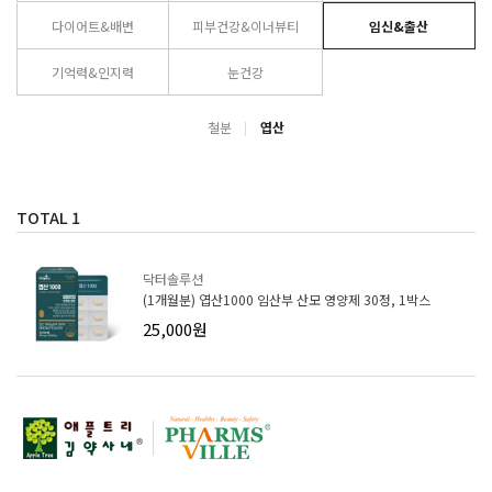
다이어트&배변
피부건강&이너뷰티
임신&출산
기억력&인지력
눈건강
철분
엽산
TOTAL
1
닥터솔루션
(1개월분) 엽산1000 임산부 산모 영양제 30정, 1박스
25,000원