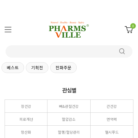
0
베스트
기획전
전화주문
관심별
장건강
뼈&관절건강
간건강
피로개선
혈압감소
면역력
항산화
혈행/혈당관리
헬시푸드