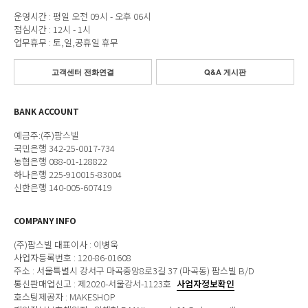
운영시간 : 평일 오전 09시 - 오후 06시
점심시간 : 12시 - 1시
업무휴무 : 토,일,공휴일 휴무
고객센터 전화연결
Q&A 게시판
BANK ACCOUNT
예금주:(주)팜스빌
국민은행 342-25-0017-734
농협은행 088-01-128822
하나은행 225-910015-83004
신한은행 140-005-607419
COMPANY INFO
(주)팜스빌 대표이사 : 이병욱
사업자등록번호 : 120-86-01608
주소 : 서울특별시 강서구 마곡중앙8로3길 37 (마곡동) 팜스빌 B/D
통신판매업신고 : 제2020-서울강서-1123호
사업자정보확인
호스팅제공자 : MAKESHOP