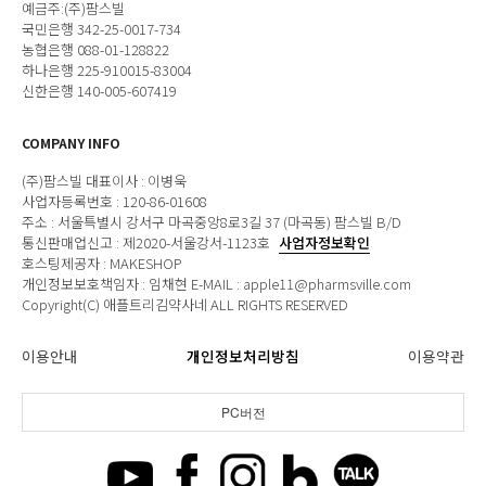
예금주:(주)팜스빌
국민은행 342-25-0017-734
농협은행 088-01-128822
하나은행 225-910015-83004
신한은행 140-005-607419
COMPANY INFO
(주)팜스빌 대표이사 : 이병욱
사업자등록번호 : 120-86-01608
주소 : 서울특별시 강서구 마곡중앙8로3길 37 (마곡동) 팜스빌 B/D
통신판매업신고 : 제2020-서울강서-1123호
사업자정보확인
호스팅제공자 : MAKESHOP
개인정보보호책임자 : 임채현 E-MAIL : apple11@pharmsville.com
Copyright(C) 애플트리김약사네 ALL RIGHTS RESERVED
이용안내
개인정보처리방침
이용약관
PC버전