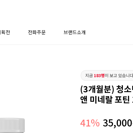
기획전
전화주문
브랜드소개
지금
183명
이 보고 있습니다
(3개월분) 청
앤 미네랄 포틴 
41
%
35,000