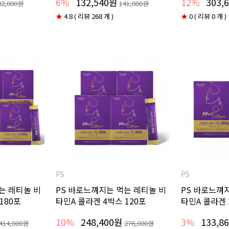
6%
132,540원
12%
303,
82,000원
141,000원
★
4.8 ( 리뷰 268 개 )
★
0 ( 리뷰 0 개 )
PS
PS
는 레티놀 비
PS 바로느껴지는 먹는 레티놀 비
PS 바로느껴
180포
타민A 콜라겐 4박스 120포
타민A 콜라겐
10%
248,400원
3%
133,8
414,000원
276,000원