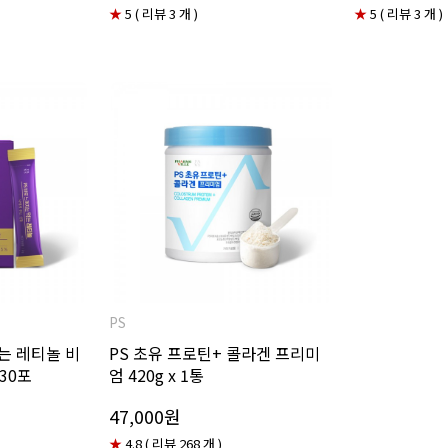
★
5 ( 리뷰 3 개 )
★
5 ( 리뷰 3 개 )
PS
는 레티놀 비
PS 초유 프로틴+ 콜라겐 프리미
30포
엄 420g x 1통
47,000원
★
4.8 ( 리뷰 268 개 )