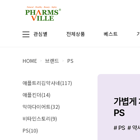
관심별
전체상품
베스트
HOME
브랜드
PS
>
>
애플트리김약사네(117)
애플킨더(14)
악마다이어트(32)
비타민스토리(9)
PS(10)