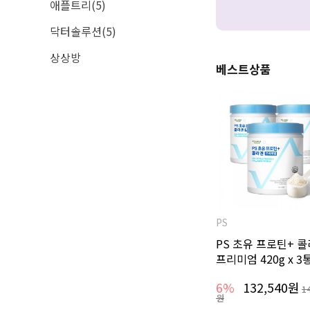
애플트리(5)
닥터솔루션(5)
상상방
베스트상품
PS
PS 초유 프로틴+ 
프리미엄 420g x 3
6%
132,540원
1
원