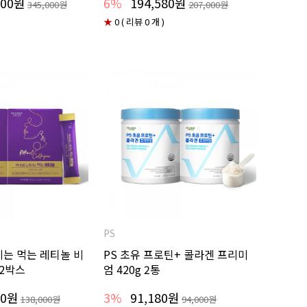
600원
6%
194,580원
345,000원
207,000원
★
0 ( 리뷰 0 개 )
PS
지는 먹는 레티놀 비
PS 초유 프로틴+ 콜라겐 프리미
 2박스
엄 420g 2통
60원
3%
91,180원
138,000원
94,000원