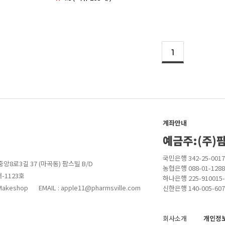
1
계좌안내
예금주:(주)
국민은행 342-25-0017
앙8로3길 37 (마곡동) 팜스빌 B/D
농협은행 088-01-1288
-1123호
하나은행 225-910015-
akeshop
EMAIL : apple11@pharmsville.com
신한은행 140-005-607
회사소개
개인정