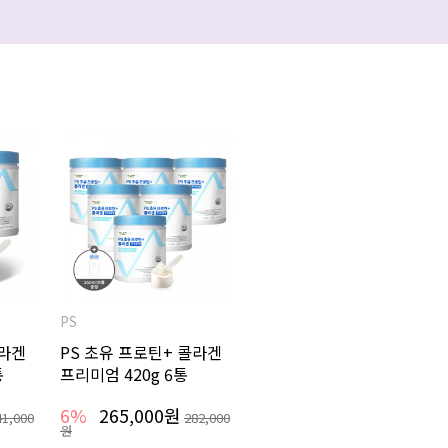
PS
콜라겐
PS 초유 프로틴+ 콜라겐
통
프리미엄 420g 6통
6%
265,000원
41,000
282,000
원