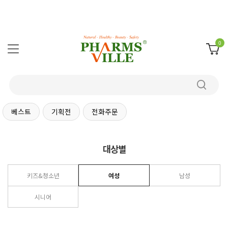
0
베스트
기획전
전화주문
대상별
키즈&청소년
여성
남성
시니어