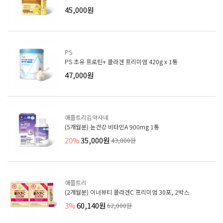
45,000원
PS
PS 초유 프로틴+ 콜라겐 프리미엄 420g x 1통
47,000원
애플트리김약사네
(5개월분) 눈건강 비타민A 900mg 1통
20%
35,000원
43,800원
애플트리
(2개월분) 이너뷰티 콜라겐C 프리미엄 30포, 2박스
3%
60,140원
62,000원