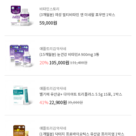
비타민스토리
(3개월분) 여성 멀티비타민 앤 미네랄 포우먼 1박스
59,000원
애플트리김약사네
(15개월분) 눈건강 비타민A 900mg 3통
20%
105,000원
131,400원
애플트리김약사네
벨기에 유산균+ 다이어트 트리플러스 5.5g 15포, 1박스
41%
22,900원
39,000원
애플트리김약사네
(1개월분) 닥터지 프로바이오틱스 유산균 프리미엄 1박스