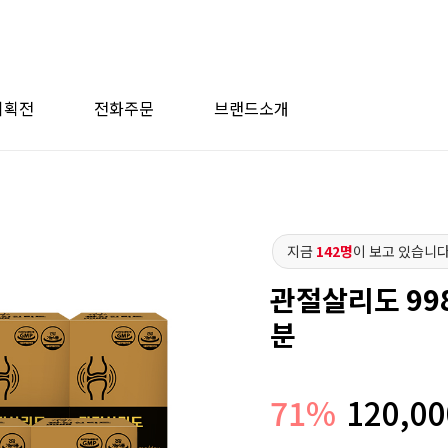
기획전
전화주문
브랜드소개
지금
142명
이 보고 있습니다
관절살리도 998
분
71
%
120,00