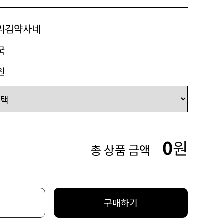
리김약사네
국
원
0
원
총 상품 금액
구매하기