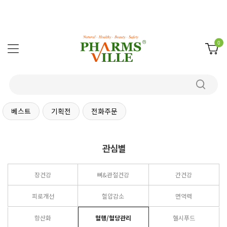
0
베스트
기획전
전화주문
관심별
장건강
뼈&관절건강
간건강
피로개선
혈압감소
면역력
항산화
혈행/혈당관리
헬시푸드