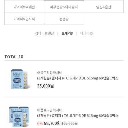
다이어트&배변
피부건강&이너뷰티
임신&출산
기억력&인지력
눈건강
감마리놀렌산
오메가3
바나바잎
TOTAL
10
애플트리김약사네
(1개월분) 알티지 r-TG 오메가3 DE 515mg 60캡슐 1박스
35,000원
애플트리김약사네
(3개월분) 알티지 r-TG 오메가3 DE 515mg 60캡슐 3박스
6%
98,700원
105,000원