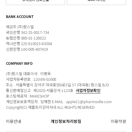
BANK ACCOUNT
예금주:(주)팜스빌
국민은행 342-25-0017-734
농협은행 088-01-128822
하나은행 225-910015-83004
신한은행 140-005-607419
COMPANY INFO
(주)팜스빌 대표이사 : 이병욱
사업자등록번호 : 120-86-01608
주소 : 서울특별시 강서구 마곡중앙8로3길 37 (마곡동) 팜스빌 B/D
통신판매업신고 : 제2020-서울강서-1123호
사업자정보확인
호스팅제공자 : MAKESHOP
개인정보보호책임자 : 임채현 E-MAIL : apple11@pharmsville.com
Copyright(C) 애플트리김약사네 ALL RIGHTS RESERVED
이용안내
개인정보처리방침
이용약관