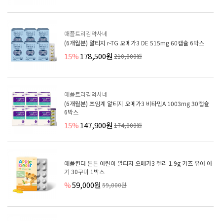
애플트리김약사네
(6개월분) 알티지 r-TG 오메가3 DE 515mg 60캡슐 6박스
15%
178,500원
210,000원
애플트리김약사네
(6개월분) 초임계 알티지 오메가3 비타민A 1003mg 30캡슐
6박스
15%
147,900원
174,000원
애플킨더 튼튼 어린이 알티지 오메가3 젤리 1.9g 키즈 유아 아
기 30구미 1박스
%
59,000원
59,000원